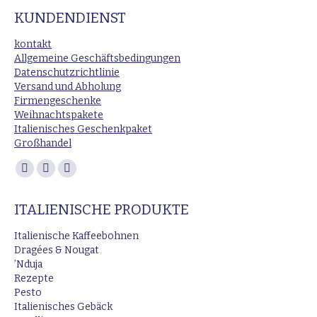
KUNDENDIENST
kontakt
Allgemeine Geschäftsbedingungen
Datenschutzrichtlinie
Versand und Abholung
Firmengeschenke
Weihnachtspakete
Italienisches Geschenkpaket
Großhandel
Finden Sie uns auf:
Facebook
Instagram
E-
page
page
Mail
ITALIENISCHE PRODUKTE
opens
opens
page
in
in
opens
Italienische Kaffeebohnen
new
new
in
Dragées & Nougat
’Nduja
window
window
new
Rezepte
window
Pesto
Italienisches Gebäck