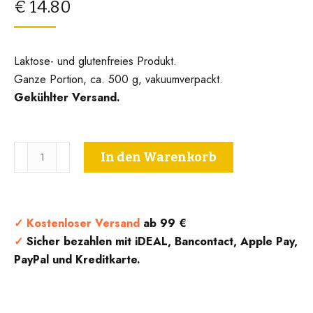
€
14.80
Laktose- und glutenfreies Produkt.
Ganze Portion, ca. 500 g, vakuumverpackt.
Gekühlter Versand.
Nduja
In den Warenkorb
-
Nduja-
Wurst
-
✓
Kostenloser Versand
ab 99 €
Serfunghi
✓
Sicher bezahlen mit iDEAL, Bancontact, Apple Pay,
-
PayPal und Kreditkarte.
±
400