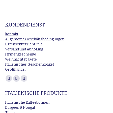
KUNDENDIENST
kontakt
Allgemeine Geschäftsbedingungen
Datenschutzrichtlinie
Versand und Abholung
Firmengeschenke
Weihnachtspakete
Italienisches Geschenkpaket
Großhandel
Finden Sie uns auf:
Facebook
Instagram
E-
page
page
Mail
ITALIENISCHE PRODUKTE
opens
opens
page
in
in
opens
Italienische Kaffeebohnen
new
new
in
Dragées & Nougat
’Nduja