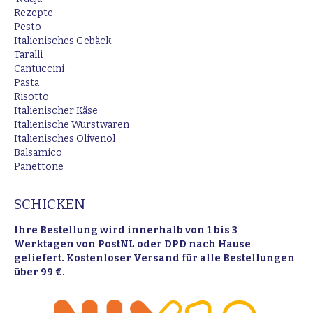
window
window
new
Rezepte
window
Pesto
Italienisches Gebäck
Taralli
Cantuccini
Pasta
Risotto
Italienischer Käse
Italienische Wurstwaren
Italienisches Olivenöl
Balsamico
Panettone
SCHICKEN
Ihre Bestellung wird innerhalb von 1 bis 3
Werktagen von PostNL oder DPD nach Hause
geliefert. Kostenloser Versand für alle Bestellungen
über 99 €.