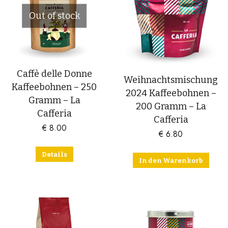
Out of stock
Caffè delle Donne
Weihnachtsmischung
Kaffeebohnen – 250
2024 Kaffeebohnen –
Gramm – La
200 Gramm – La
Cafferia
Cafferia
€
8.00
€
6.80
Details
In den Warenkorb