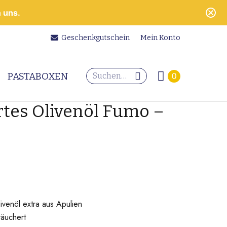
 uns.
Geschenkgutschein
Mein Konto
Search:
PASTABOXEN
0
tes Olivenöl Fumo –
ivenöl extra aus Apulien
räuchert