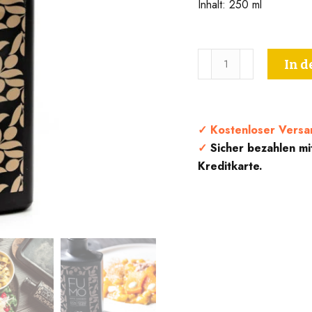
Inhalt: 250 ml
Geräuchertes
In 
Olivenöl
Fumo
-
Muraglia
✓
Kostenloser Versa
Menge
✓
Sicher bezahlen mi
Kreditkarte.