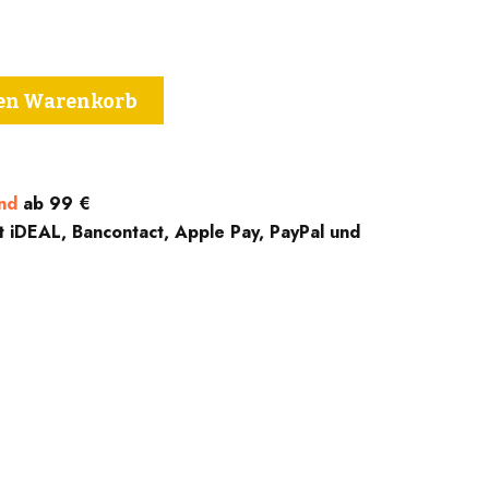
den Warenkorb
nd
ab 99 €
t iDEAL, Bancontact, Apple Pay, PayPal und