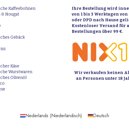
ische Kaffeebohnen
Ihre Bestellung wird inn
 & Nougat
von 1 bis 3 Werktagen von
oder DPD nach Hause gelie
e
Kostenloser Versand für a
Bestellungen über 99 €.
isches Gebäck
ini
scher Käse
ische Wurstwaren
Wir verkaufen keinen A
sches Olivenöl
an Personen unter 18 Ja
ico
one
Nederlands
(
Niederländisch
)
Deutsch