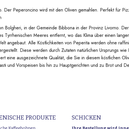
no. Der Peperoncino wird mit den Oliven gemahlen. Perfekt für Piz
h
on Bolgheri, in der Gemeinde Bibbona in der Provinz Livorno. Der
s Tyrrhenischen Meeres entfernt, wo das Klima über einen langen
lt angebaut. Alle Köstlichkeiten von Peperita werden ohne raffin
hergestellt. Diese werden durch Zutaten natürlichen Ursprungs wie
iert eine ausgezeichnete Qualität, die Sie in diesem köstlichen Ol
sti und Vorspeisen bis hin zu Hauptgerichten und zu Brot und De
IENISCHE PRODUKTE
SCHICKEN
ische Kaffeebohnen
Ihre Bestellung wird inn