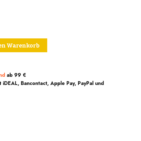
den Warenkorb
nd
ab 99 €
t iDEAL, Bancontact, Apple Pay, PayPal und