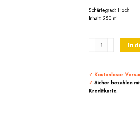
Schärfegrad: Hoch
Inhalt: 250 ml
Superscharfes
In 
Olivenöl
-
Peperita
Menge
✓
Kostenloser Versa
✓
Sicher bezahlen mi
Kreditkarte.