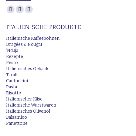
Finden Sie uns auf:
Facebook
Instagram
E-
page
page
Mail
ITALIENISCHE PRODUKTE
opens
opens
page
in
in
opens
Italienische Kaffeebohnen
new
new
in
Dragées & Nougat
’Nduja
window
window
new
Rezepte
window
Pesto
Italienisches Gebäck
Taralli
Cantuccini
Pasta
Risotto
Italienischer Käse
Italienische Wurstwaren
Italienisches Olivenöl
Balsamico
Panettone