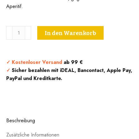
Aperitif.
Auròra
In den Warenkorb
IGT
Rosé
-
Terre
✓
Kostenloser Versand
ab 99 €
del
✓
Sicher bezahlen mit iDEAL, Bancontact, Apple Pay,
Bruno
PayPal und Kreditkarte.
Menge
Beschreibung
Zusätzliche Informationen