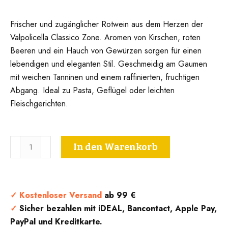
Frischer und zugänglicher Rotwein aus dem Herzen der
Valpolicella Classico Zone. Aromen von Kirschen, roten
Beeren und ein Hauch von Gewürzen sorgen für einen
lebendigen und eleganten Stil. Geschmeidig am Gaumen
mit weichen Tanninen und einem raffinierten, fruchtigen
Abgang. Ideal zu Pasta, Geflügel oder leichten
Fleischgerichten.
Valpolicella
In den Warenkorb
Classico
D.O.C.
-
Brunelli
✓
Kostenloser Versand
ab 99 €
Menge
✓
Sicher bezahlen mit iDEAL, Bancontact, Apple Pay,
PayPal und Kreditkarte.