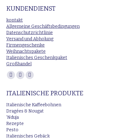
KUNDENDIENST
kontakt
Allgemeine Geschäftsbedingungen
Datenschutzrichtlinie
Versand und Abholung
Firmengeschenke
Weihnachtspakete
Italienisches Geschenkpaket
Großhandel
Finden Sie uns auf:
Facebook
Instagram
E-
page
page
Mail
ITALIENISCHE PRODUKTE
opens
opens
page
in
in
opens
Italienische Kaffeebohnen
new
new
in
Dragées & Nougat
’Nduja
window
window
new
Rezepte
window
Pesto
Italienisches Gebäck