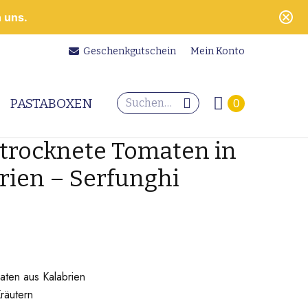
 uns.
Geschenkgutschein
Mein Konto
Search:
PASTABOXEN
0
rocknete Tomaten in
rien – Serfunghi
ten aus Kalabrien
räutern