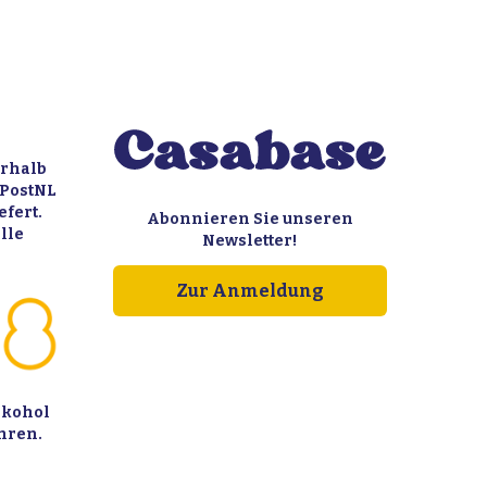
erhalb
 PostNL
fert.
Abonnieren Sie unseren
lle
Newsletter!
Zur Anmeldung
lkohol
hren.