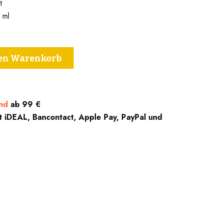
t
 ml
den Warenkorb
nd
ab 99 €
t iDEAL, Bancontact, Apple Pay, PayPal und