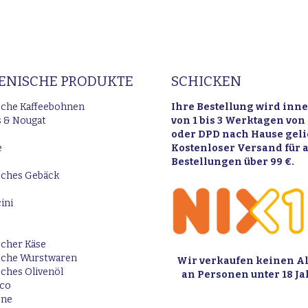
IENISCHE PRODUKTE
SCHICKEN
ische Kaffeebohnen
Ihre Bestellung wird inn
 & Nougat
von 1 bis 3 Werktagen von
oder DPD nach Hause gelie
e
Kostenloser Versand für a
Bestellungen über 99 €.
isches Gebäck
ini
scher Käse
ische Wurstwaren
Wir verkaufen keinen A
sches Olivenöl
an Personen unter 18 Ja
ico
one