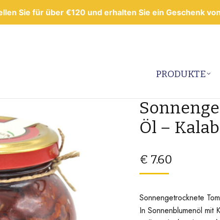
llen Sie für über €120 und erhalten Sie ein Geschenk von
PRODUKTE
Sonnenget
Öl – Kalab
€
7.60
Sonnengetrocknete Toma
In Sonnenblumenöl mit K