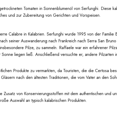
ngetrockneten Tomaten in Sonnenblumenöl von Serfunghi. Diese k
dwiches und zur Zubereitung von Gerichten und Vorspeisen.
 Serre Calabre in Kalabrien. Serfunghi wurde 1995 von der Familie
le nach seiner Auswanderung nach Frankreich nach Serra San Brun
insbesondere Pilze, zu sammeln. Raffaele war ein erfahrener Pil
r Sonne liegen ließ. Anschließend versuchte er, andere Pilzarten 
lichen Produkte zu vermarkten, da Touristen, die die Certosa bes
n Gläsern nach den ältesten Traditionen, die vom Vater an den 
e Zusatz von Konservierungsstoffen mit dem authentischen und
 große Auswahl an typisch kalabrischen Produkten.