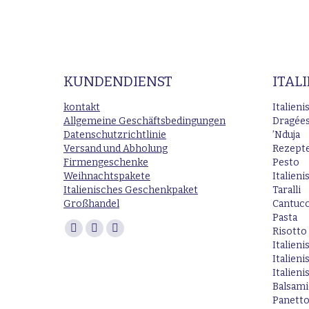
KUNDENDIENST
ITAL
kontakt
Italien
Allgemeine Geschäftsbedingungen
Dragées
Datenschutzrichtlinie
’Nduja
Versand und Abholung
Rezept
Firmengeschenke
Pesto
Weihnachtspakete
Italien
Italienisches Geschenkpaket
Taralli
Großhandel
Cantucc
Pasta
Finden Sie uns auf:
Risotto
Facebook
Instagram
E-
Italieni
page
page
Mail
Italien
opens
opens
page
Italieni
Balsam
in
in
opens
Panett
new
new
in