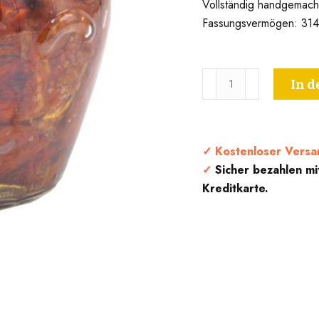
Vollständig handgemach
Fassungsvermögen: 314
Sonnengetrocknete
In 
Tomaten
in
Öl
-
✓
Kostenloser Versa
Kalabrien
✓
Sicher bezahlen mi
-
Kreditkarte.
Serfunghi
Menge