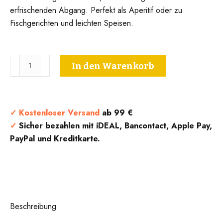
erfrischenden Abgang. Perfekt als Aperitif oder zu
Fischgerichten und leichten Speisen.
Pinot
In den Warenkorb
Grigio
Südtirol
D.O.C.
-
✓
Kostenloser Versand
ab 99 €
Le
✓
Sicher bezahlen mit iDEAL, Bancontact, Apple Pay,
Clivie
PayPal und Kreditkarte.
Menge
Beschreibung