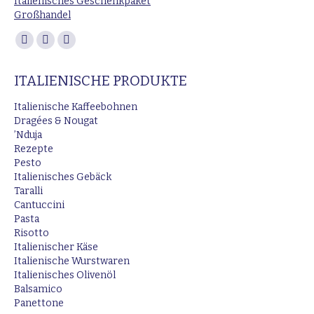
Italienisches Geschenkpaket
Großhandel
Finden Sie uns auf:
Facebook
Instagram
E-
page
page
Mail
ITALIENISCHE PRODUKTE
opens
opens
page
in
in
opens
Italienische Kaffeebohnen
new
new
in
Dragées & Nougat
’Nduja
window
window
new
Rezepte
window
Pesto
Italienisches Gebäck
Taralli
Cantuccini
Pasta
Risotto
Italienischer Käse
Italienische Wurstwaren
Italienisches Olivenöl
Balsamico
Panettone