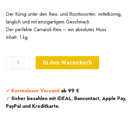
Der König unter den Reis- und Risottosorten: mittelkörnig,
länglich und mit einzigartigem Geschmack.
Der perfekte Carnaroli-Reis – ein absolutes Muss.
Inhalt: 1 kg
Carnaroli-
In den Warenkorb
Risotto-
Reis
1
kg
✓
Kostenloser Versand
ab 99 €
–
✓
Sicher bezahlen mit iDEAL, Bancontact, Apple Pay,
Grandi
PayPal und Kreditkarte.
Riso
Menge