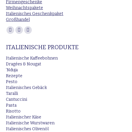
Firmengeschenke
Weihnachtspakete
Italienisches Geschenkpaket
Großhandel
Finden Sie uns auf:
Facebook
Instagram
E-
page
page
Mail
ITALIENISCHE PRODUKTE
opens
opens
page
in
in
opens
Italienische Kaffeebohnen
new
new
in
Dragées & Nougat
’Nduja
window
window
new
Rezepte
window
Pesto
Italienisches Gebäck
Taralli
Cantuccini
Pasta
Risotto
Italienischer Käse
Italienische Wurstwaren
Italienisches Olivenöl