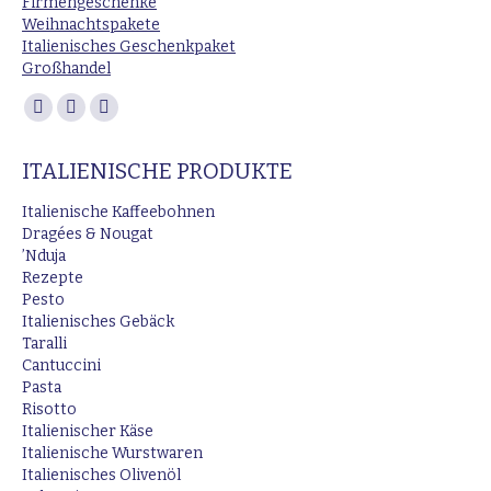
Firmengeschenke
Weihnachtspakete
Italienisches Geschenkpaket
Großhandel
Finden Sie uns auf:
Facebook
Instagram
E-
page
page
Mail
ITALIENISCHE PRODUKTE
opens
opens
page
in
in
opens
Italienische Kaffeebohnen
new
new
in
Dragées & Nougat
’Nduja
window
window
new
Rezepte
window
Pesto
Italienisches Gebäck
Taralli
Cantuccini
Pasta
Risotto
Italienischer Käse
Italienische Wurstwaren
Italienisches Olivenöl