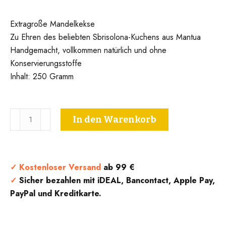
Extragroße Mandelkekse
Zu Ehren des beliebten Sbrisolona-Kuchens aus Mantua
Handgemacht, vollkommen natürlich und ohne
Konservierungsstoffe
Inhalt: 250 Gramm
Sbrisolona-
In den Warenkorb
Kekse
-
Infermentum
Menge
✓
Kostenloser Versand
ab 99 €
✓
Sicher bezahlen mit iDEAL, Bancontact, Apple Pay,
PayPal und Kreditkarte.