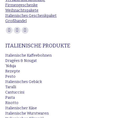
Firmengeschenke
Weihnachtspakete
Italienisches Geschenkpaket
Großhandel
Finden Sie uns auf:
Facebook
Instagram
E-
page
page
Mail
ITALIENISCHE PRODUKTE
opens
opens
page
in
in
opens
Italienische Kaffeebohnen
new
new
in
Dragées & Nougat
’Nduja
window
window
new
Rezepte
window
Pesto
Italienisches Gebäck
Taralli
Cantuccini
Pasta
Risotto
Italienischer Käse
Italienische Wurstwaren